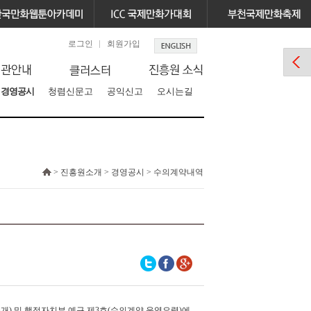
로그인
회원가입
경영공시
청렴신문고
공익신고
오시는길
> 진흥원소개 > 경영공시 > 수의계약내역
공개
)
및
행정자치부 예규 제
3
호
(
수의계약 운영요령
)
에