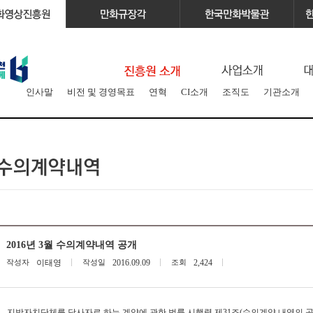
인사말
비전 및 경영목표
연혁
CI소개
조직도
기관소개
2016년 3월 수의계약내역 공개
작성자
이태영
작성일
2016.09.09
조회
2,424
지방자치단체를 당사자로 하는 계약에 관한 법률 시행령 제
31
조
(
수의계약 내역의 