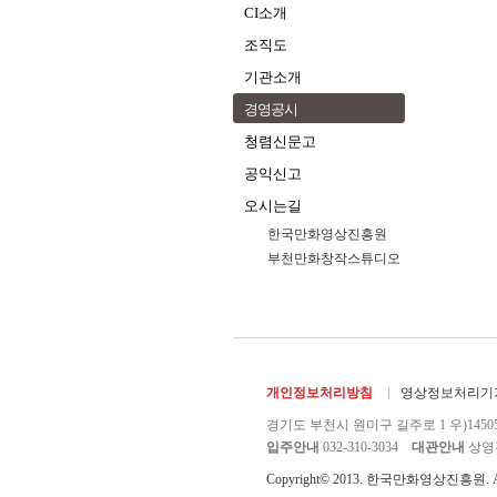
CI소개
조직도
기관소개
경영공시
청렴신문고
공익신고
오시는길
한국만화영상진흥원
부천만화창작스튜디오
개인정보처리방침
영상정보처리기기
경기도 부천시 원미구 길주로 1 우)1450
입주안내
032-310-3034
대관안내
상영관 
Copyright© 2013. 한국만화영상진흥원. All r