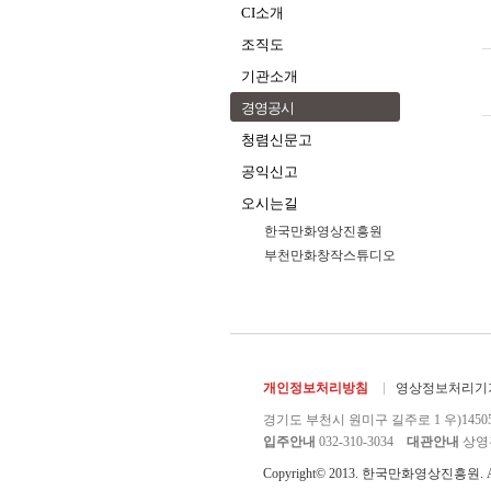
CI소개
조직도
기관소개
경영공시
청렴신문고
공익신고
오시는길
한국만화영상진흥원
부천만화창작스튜디오
개인정보처리방침
영상정보처리기기
경기도 부천시 원미구 길주로 1 우)1450
입주안내
032-310-3034
대관안내
상영관 
Copyright© 2013. 한국만화영상진흥원. All r