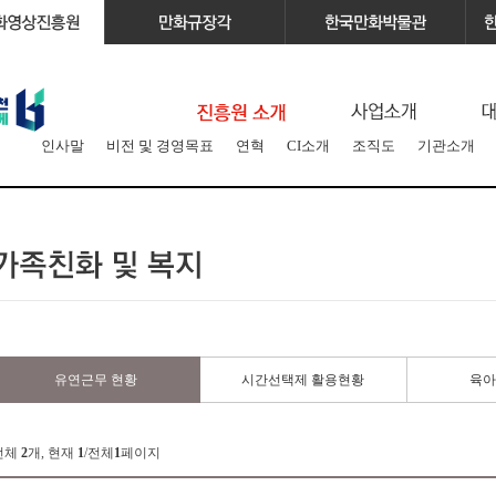
인사말
비전 및 경영목표
연혁
CI소개
조직도
기관소개
유연근무 현황
시간선택제 활용현황
육아
전체
2
개, 현재
1
/전체
1
페이지