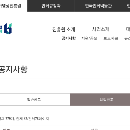
공지사항
지원/공모
보도자료
뉴
일반공고
입찰공고
전체
779
개, 현재
37
/전체
78
페이지