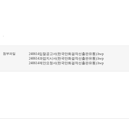
.
첨부파일
240614입찰공고서(한국만화걸작선출판유통).hwp
240614과업지시서(한국만화걸작선출판유통).hwp
240614제안요청서(한국만화걸작선출판유통).hwp