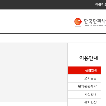
관람안내
오시는길
단체관람예약
시설안내
뮤지엄샵