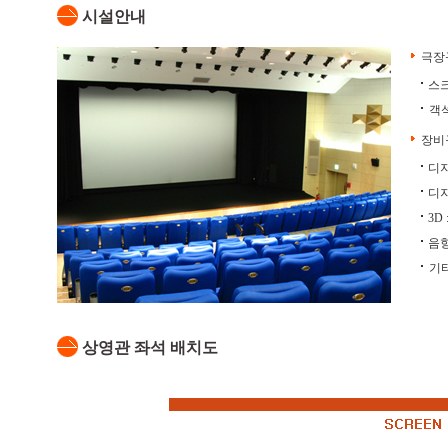
시설안내
극장
스크
객석
장비
디지
디지
3D 
음향 
기타
상영관 좌석 배치도