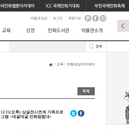
박물관 일정
로그인
회원가입
> 교육 > 만화상상아카데미
12/21(오후) 상설전시연계 가족프로
그램 <데굴데굴 만화탐험대>