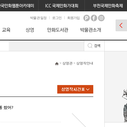
박물관 일정
로그인
회원가입
> 상영관 > 상영작안내
똥 쌌어?