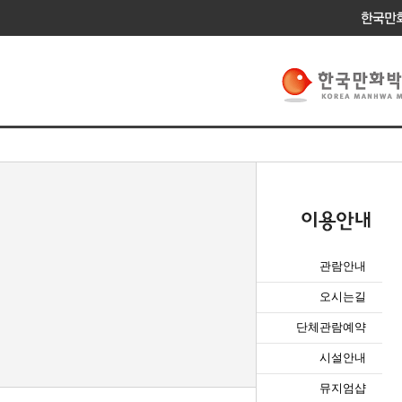
관람안내
오시는길
단체관람예약
시설안내
뮤지엄샵