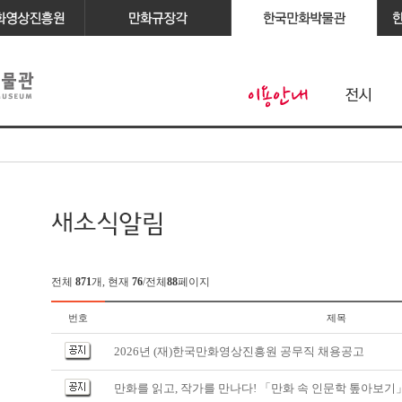
전체
871
개, 현재
76
/전체
88
페이지
번호
제목
2026년 (재)한국만화영상진흥원 공무직 채용공고
만화를 읽고, 작가를 만나다! 「만화 속 인문학 톺아보기」 1