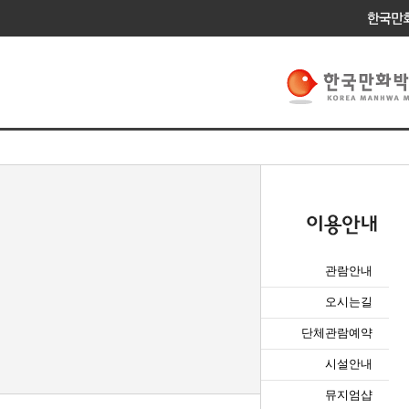
관람안내
오시는길
단체관람예약
시설안내
뮤지엄샵