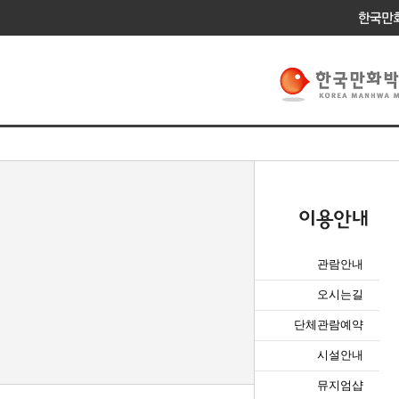
관람안내
오시는길
단체관람예약
시설안내
뮤지엄샵