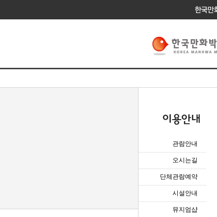
관람안내
오시는길
단체관람예약
시설안내
뮤지엄샵