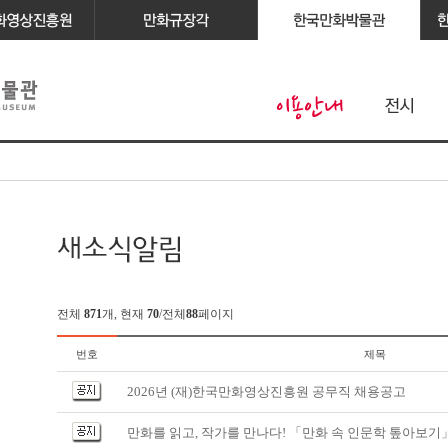
전체
871
개, 현재
70
/전체
88
페이지
번호
제목
2026년 (재)한국만화영상진흥원 공무직 채용공고
만화를 읽고, 작가를 만나다! 「만화 속 인문학 톺아보기」 1