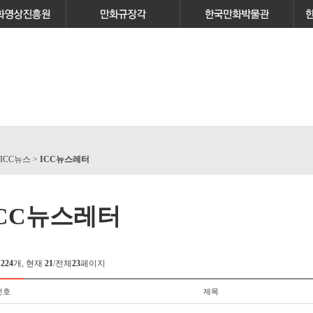
 ICC뉴스 >
ICC뉴스레터
ICC뉴스레터
체
224
개, 현재
21
/전체
23
페이지
번호
제목