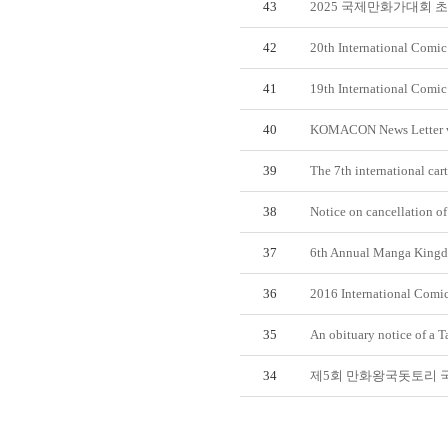
43
2025 국제만화가대회 
42
20th International Comic 
41
19th International Comic 
40
KOMACON News Letter v
39
The 7th international car
38
Notice on cancellation of
37
6th Annual Manga Kingdom
36
2016 International Comic 
35
An obituary notice of a T
34
제5회 만화왕국돗토리