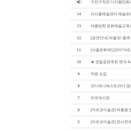
구인구직은 디지털만화규
14
서서울예술센터 예술로바캉
13
여름방학 문화예술교육프
12
[공연안내] 박물관! 춤추고
11
[서울문화재단]2017Ai
10
★ 연말공연추천 연극 &qu
9
직원 모집
8
인디애니페스트2015 영화
7
자유게시판
6
[아르코미술관] 박흥용 
5
[아르코미술관] 전시연계