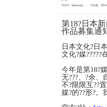
작성자
intercomic
작성일
2014
第
18
?
日本新
作品
募集通
日本文化?
日本
文化?媒????
今年是
第
18
?媒
无
???
、
?
余、
不?限限互
?
?置
媒?的??形?。