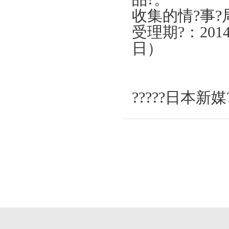
收集的
情
?
事
?
受理
期?：
201
日）
??
???
日本新媒