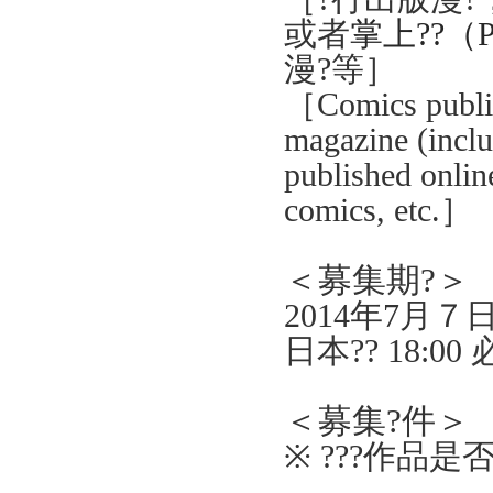
或者
掌上
??（
漫?等
］
［
Comics publi
magazine (inclu
published onlin
comics, etc.
］
＜
募集
期?＞
2014
年
7
月７
日本??
18:00
＜
募集?件
＞
※
?
?
?作品是否