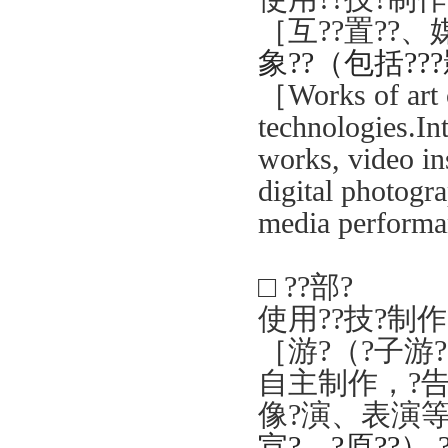
［
互
?
?置
??、
象
??（包括??
［
Works of art 
technologies.Int
works, video inst
digital photogra
media performan
□
??部?
使用??技?制作
［游
?
（
?
子游
?
自主制作，?
像
?
演、表演
宣?、?原??
）
,