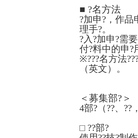
■
?
名方法
?加申?，作品
理
手
?。
?入?加申?需要
付?料中的申?
※
???名方法??
。
（英文）
＜
募集部?
＞
4
部?（
??、??
□
??部?
使用??技?制作