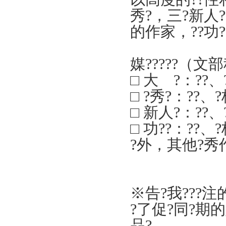
秀?，三?新人
的作家，??功?
媒?????（文
□
大 ?：??、
□
?秀?：??、?
□
新人?：??、
□
功??：??、
?外，其他?秀作
※告
?
我
?
??注
?
了促
?同?期
的
品
?。