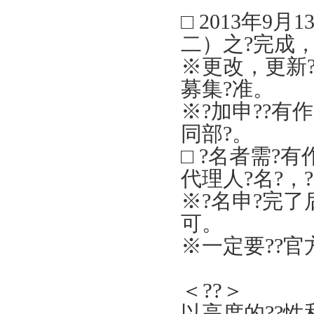
□
2013
年
9
月
1
二）之?完成
※更改，更新
募集
?
准。
※
?加申?
?有
同部
?
。
□
?
名者需
?
有
代理人
?
名
?
，
?
※
?
名
申?完了
可。
※一定要
??
＜??＞
以高度的
??
性