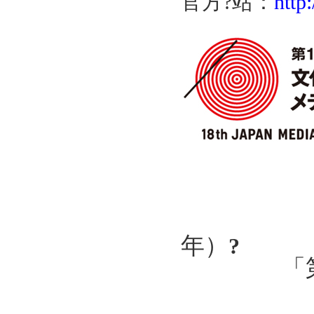
官方?站
：
http
平成２
年）
?
「