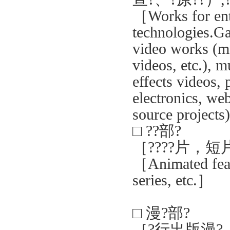
［
Works for ent
technologies.Ga
video works (mu
videos, etc.), m
effects videos, 
electronics, we
source projects)
□
?
?部
?
［
????片
，短
［
Animated feat
series, etc.
］
□
漫?部
?
［
?
行出版漫?