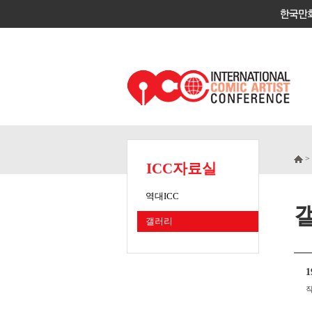
>
ICC자료실
역대ICC
갤러리
1