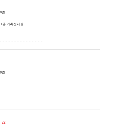
30일
1층 기획전시실
18일
22