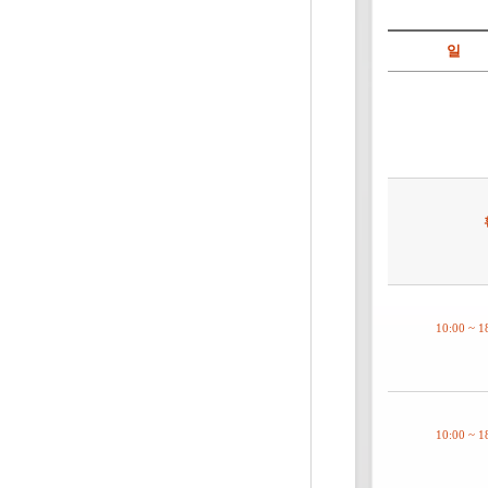
일
10:00 ~ 1
10:00 ~ 1