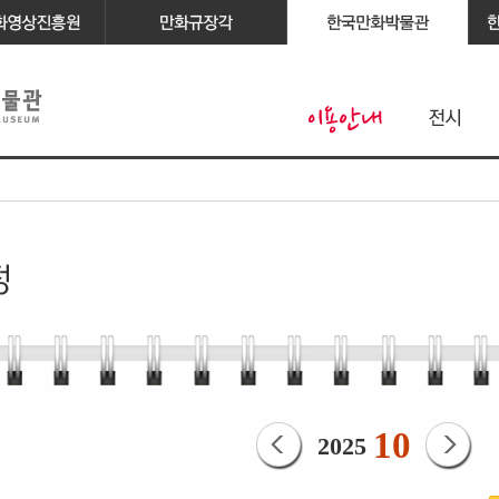
10
2025