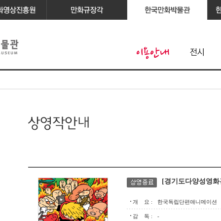
[경기도다양성영화
개 요 :
한국독립단편애니메이션
감 독 :
-