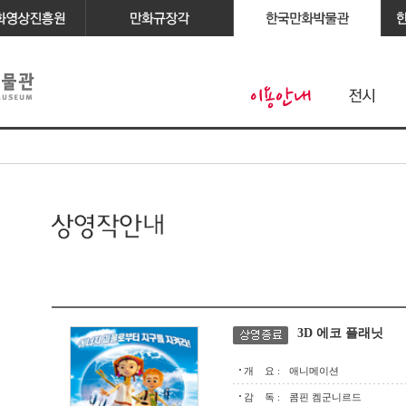
3D 에코 플래닛
개 요 :
애니메이션
감 독 :
콤핀 켐군니르드