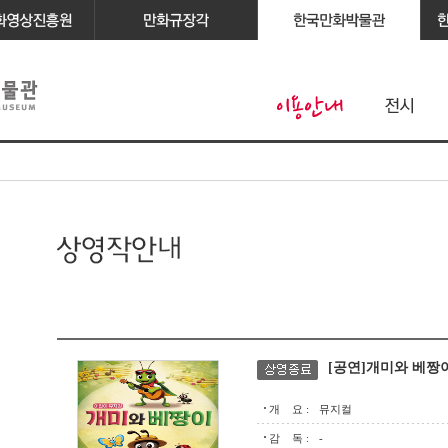
[공연]개미와 베짱
개 요 :
뮤지컬
감 독 :
-