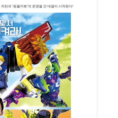
차탄과 ‘동물카봇’의 운명을 건 대결이 시작된다!