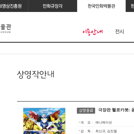
극장판 헬로카봇: 
개 요 :
애니메이션
감 독 :
최신규, 김진철