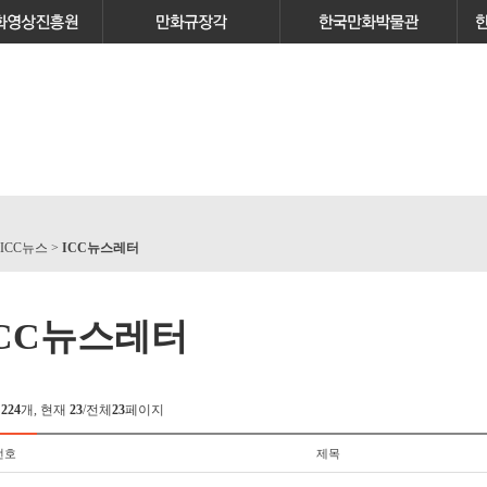
 ICC뉴스 >
ICC뉴스레터
ICC뉴스레터
체
224
개, 현재
23
/전체
23
페이지
번호
제목