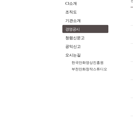
CI소개
조직도
기관소개
경영공시
청렴신문고
공익신고
오시는길
한국만화영상진흥원
부천만화창작스튜디오