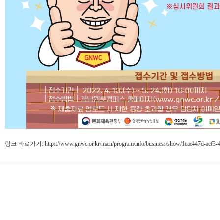
링크 바로가기:
https://www.gnwc.or.kr/main/program/info/business/show/1eae447d-acf3