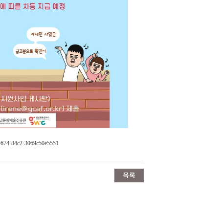
-4674-84c2-3069c50e5551