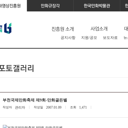
공지사항
지원/공모
보도자료
뉴
부천국제만화축제 제9회-만화골든벨
작성자
관리자
작성일
2007.01.09
조회
1,471