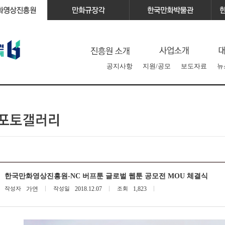
공지사항
지원/공모
보도자료
뉴
한국만화영상진흥원-NC 버프툰 글로벌 웹툰 공모전 MOU 체결식
작성자
가연
작성일
2018.12.07
조회
1,823