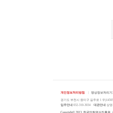
개인정보처리방침
영상정보처리기기
경기도 부천시 원미구 길주로 1 우)1450
입주안내
032-310-3034
대관안내
상영관 
Copyright© 2013. 한국만화영상진흥원. All r