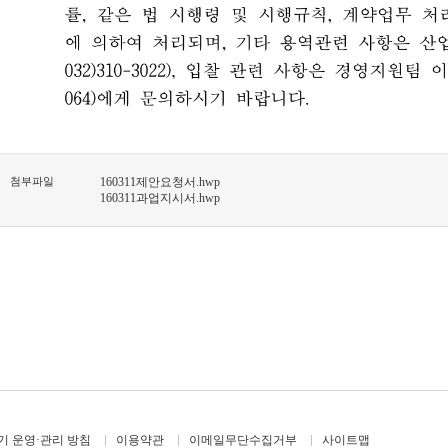
첨부파일
160311제안요청서.hwp
160311과업지시서.hwp
 운영·관리 방침
이용약관
이메일무단수집거부
사이트맵