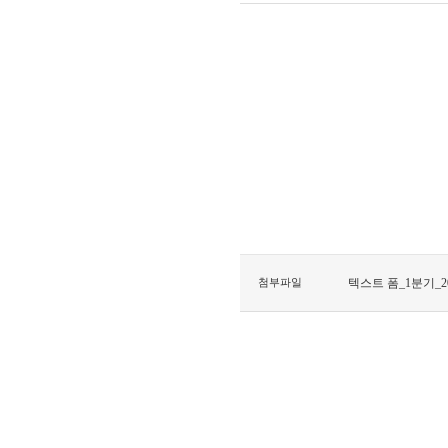
첨부파일
텍스트 폼_1분기_201