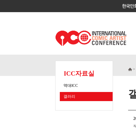
>
ICC자료실
역대ICC
갤러리
2