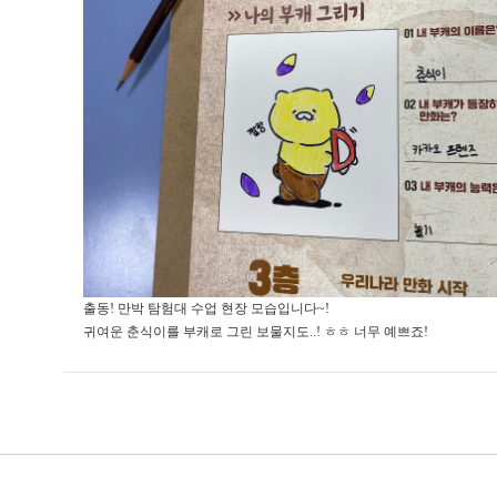
출동! 만박 탐험대 수업 현장 모습입니다~!
귀여운 춘식이를 부캐로 그린 보물지도..! ㅎㅎ 너무 예쁘죠!