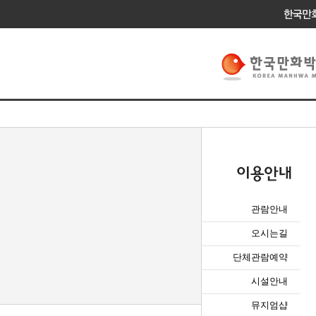
관람안내
오시는길
단체관람예약
시설안내
뮤지엄샵