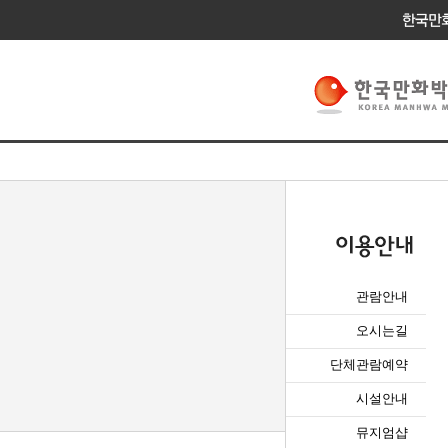
관람안내
오시는길
단체관람예약
시설안내
뮤지엄샵