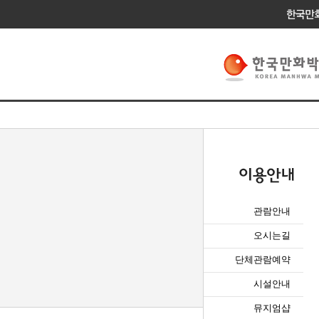
관람안내
오시는길
단체관람예약
시설안내
뮤지엄샵