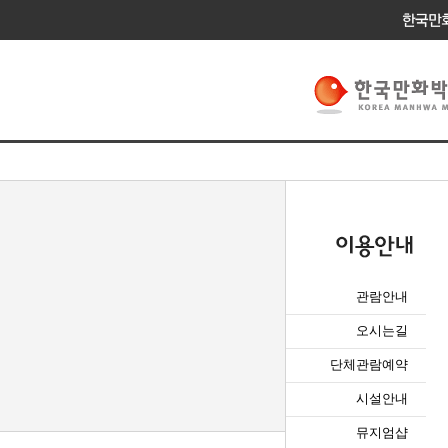
관람안내
오시는길
단체관람예약
시설안내
뮤지엄샵