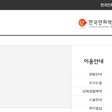
관람안내
오시는길
단체관람예약
시설안내
뮤지엄샵