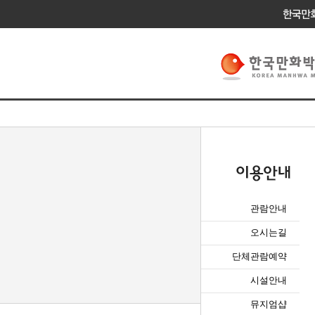
관람안내
오시는길
단체관람예약
시설안내
뮤지엄샵