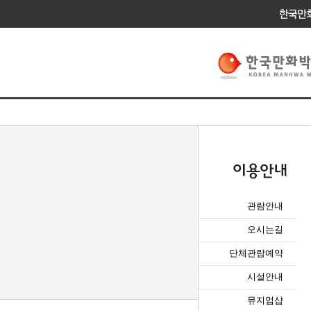
관람안내
오시는길
단체관람예약
시설안내
뮤지엄샵