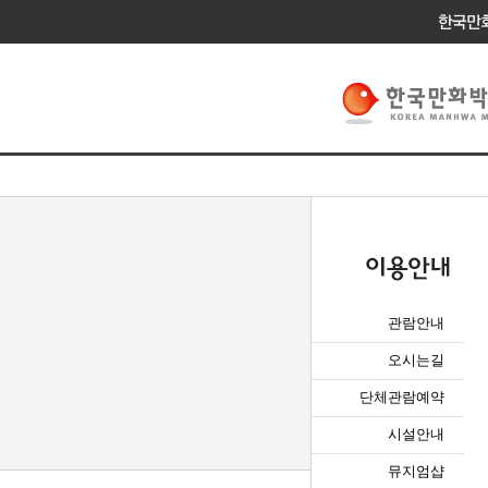
관람안내
오시는길
단체관람예약
시설안내
뮤지엄샵