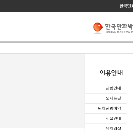
관람안내
오시는길
단체관람예약
시설안내
뮤지엄샵