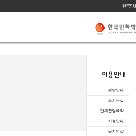
관람안내
오시는길
단체관람예약
시설안내
뮤지엄샵