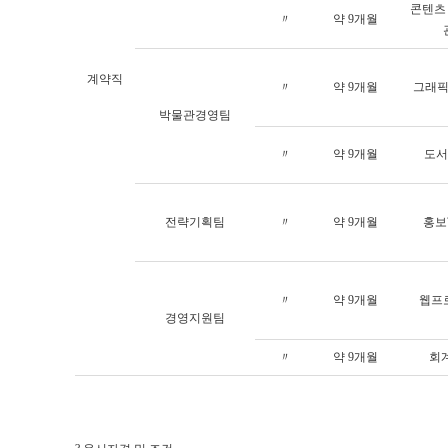
콘텐츠
〃
약 9개월
계약직
〃
약 9개월
그래
박물관경영팀
〃
약 9개월
도서
전략기획팀
〃
약 9개월
홍보
〃
약 9개월
웹프
경영지원팀
〃
약 9개월
회