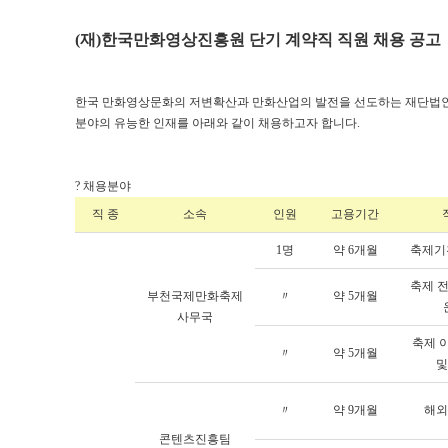
(재)한국만화영상진흥원 단기 계약직 직원 채용 공고
한국 만화영상문화의 저변확산과 만화산업의 발전을 선도하는 재단법
분야의 유능한 인재를 아래와 같이 채용하고자 합니다.
? 채용분야
직 종
소속
인원
고용기간
1명
약 6개월
축제기
축제 
부천국제만화축제
〃
약 5개월
사무국
축제 
〃
약 5개월
및
〃
약 9개월
해외
콘텐츠진흥팀