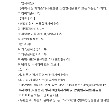
1. 입사지원서
【이력서 및 자기소개서-진흥원 소정양식을 출력 또는 다운받아 기재】
2. 경력기술서 1부.
【자유 양식】
<면접전형시-서류합격자에 한함>
3. 경력증명서 각 1부.
4. 최종학교 졸업(예정)증명서 1부.
5. 주민등록등본 1부.
<합 격 자>
6. 가족관계증명서 1부.
7. 채용신체검사서 1부.
8. 증명사진(최근 6개월 이내 촬영분) 5매
9. 범죄 및 수사경력 조회 회보서
10. 기타
가. 외국어 평가 증명서(해당자에 한함).
나. 기타 자격증 사본(해당자에 한함).
? 접수방법 : 이메일, 우편, 방문 접수 - E-mail 접수 :
kimdj@komacon.kr
※제목에 [지원분야] 명시. 예)[축제기획 및 운영]입사지원-홍길동
※ PDF화일 또는 스캔화일 제출
- 우편접수 : 부천시 원미구 상3동 529-2 (재)한국만화영상진흥원 인사