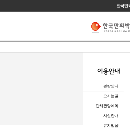
관람안내
오시는길
단체관람예약
시설안내
뮤지엄샵