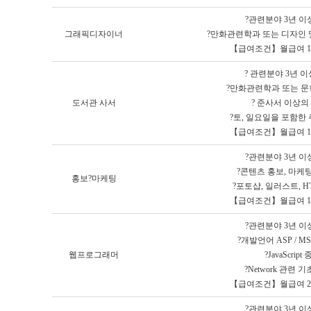
?관련분야 3년 
그래픽디자이너
?만화관련학과 또는 디자인 
【급여조건】월급여 16
? 관련분야 3년 
?만화관련학과 또는 
도서관 사서
? 준사서 이상
?토, 일요일을 포함한
【급여조건】월급여 14
?관련분야 3년 
?콘텐츠 홍보, 마케
홍보?마케팅
?포토샵, 일러스트, 
【급여조건】월급여 16
?관련분야 3년 
?개발언어 ASP / M
웹프로그래머
?JavaScrip
?Network 관련 
【급여조건】월급여 20
?관련분야 3년 