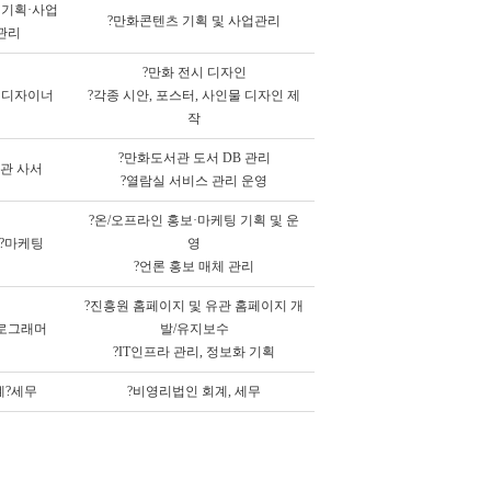
 기획·사업
?만화콘텐츠 기획 및 사업관리
관리
?만화 전시 디자인
픽디자이너
?각종 시안, 포스터, 사인물 디자인 제
작
?만화도서관 도서 DB 관리
관 사서
?열람실 서비스 관리 운영
?온/오프라인 홍보·마케팅 기획 및 운
?마케팅
영
?언론 홍보 매체 관리
?진흥원 홈페이지 및 유관 홈페이지 개
로그래머
발/유지보수
?IT인프라 관리, 정보화 기획
계?세무
?비영리법인 회계, 세무