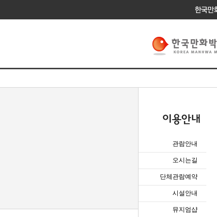
관람안내
오시는길
단체관람예약
시설안내
뮤지엄샵