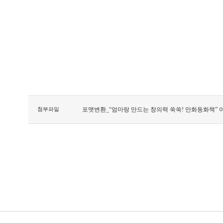
첨부파일
포맷변환_“엄마랑 만드는 창의력 쑥쑥! 만화동화책” 여