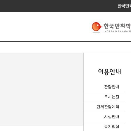
관람안내
오시는길
단체관람예약
시설안내
뮤지엄샵