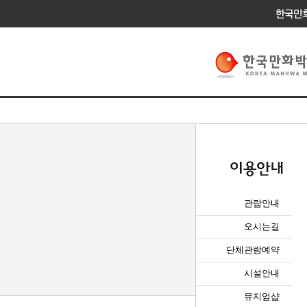
관람안내
오시는길
단체관람예약
시설안내
뮤지엄샵