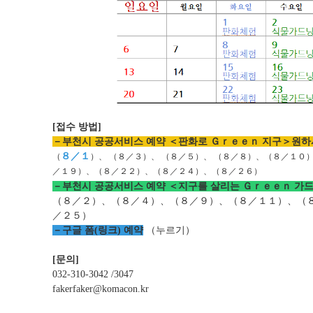
[
접수 방법
]
－부천시 공공서비스 예약 ＜판화로 Ｇｒｅｅｎ 지구＞원하
８／１
（
）、 （
８／３
）、 （
８／５
）、 （
８／８
）、（
８／１０
／１９
）、（
８／２２
）、（
８／２４
）、（
８／２６
）
－부천시 공공서비스 예약 ＜지구를 살리는 Ｇｒｅｅｎ 가
（
８／２
）、（
８／４
）、
（８／９）
、（
８／１１
）、（
／２５
）
－구글 폼
(
링크
)
예약
（누르기）
[
문의
]
032-310-3042 /3047
fakerfaker@komacon.kr