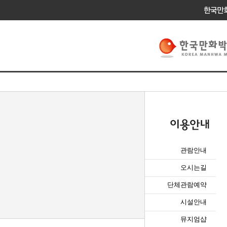
관람안내
오시는길
단체관람예약
시설안내
뮤지엄샵