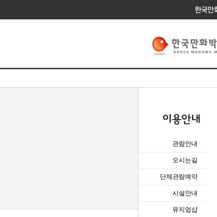
관람안내
오시는길
단체관람예약
시설안내
뮤지엄샵